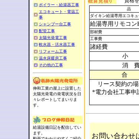
資格を
ボイラー・給湯器工事
品
エコキュート・電温工
ダイキン給湯専用エコキュー
事
給湯専用リモコンBR
シャンプー台工事
配管工事
部材費
太陽光発電工事
工事費
軟水器・活水器工事
諸経費
リフォーム工事
小
温水床暖房工事
消 
その他の工事
合
リース契約の場合
伸和工業の屋上に設置した
*電力会社工事申
太陽光発電の発電状況を日
々レポートしてまいりま
す。
給湯設備日記を配信してい
ます。
お問い合わせ
動画でわかりやすくご紹介