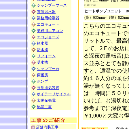
(高）2170mm×（幅）56
670mm
シャンプーブース
ヒートポンプユニット RQ
電気温水器
(高）635mm×（幅）825m
業務用給湯器
エコキュート
こちらのエコキュ
業務用エアコン
のエコキュートで
エコジョーズ
リットルで、最高使
軟水器
して、2Ｆのお店
活水器
る深夜の運転音は
リフォーム
受水槽
ス並みととても静
シャンプー台
すと、適温での使
床暖房
約１６人分の頭を
ポンプ
湯が無くなってし
強制排気装置
は一時間に５０リ
ボイラーリサイクル
いけば、お湯切れ
太陽光発電
配管工事
参考までに深夜電
￥1,000と大変お
店舗内装工事