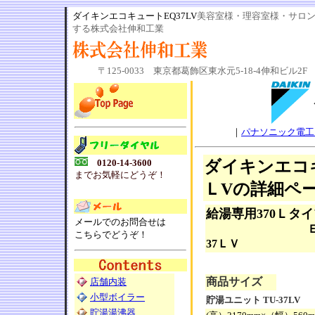
ダイキンエコキュートEQ37LV
美容室様・理容室様・サロ
する株式会社伸和工業
〒125-0033 東京都葛飾区東水元5-18-4伸和ビル2F 電話0
｜
パナソニック電工
ダイキンエコキ
0120-14-3600
までお気軽にどうぞ！
ＬVの詳細ペ
給湯専用370Ｌタ
メールでのお問合せは
ＥＱ
こちらでどうぞ！
37ＬＶ
商品サイズ
店舗内装
小型ボイラー
貯湯ユニット TU-37LV
貯湯湯沸器